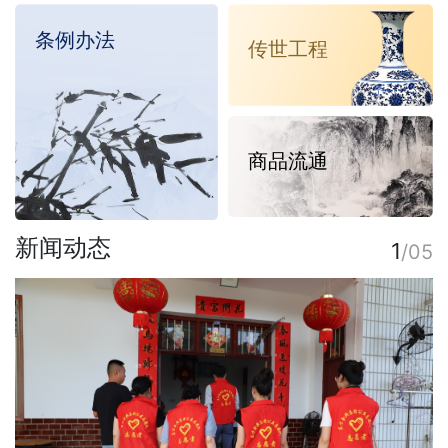
列
条例办法
表
传世工程
详
情
商品流通
新闻动态
1
/05