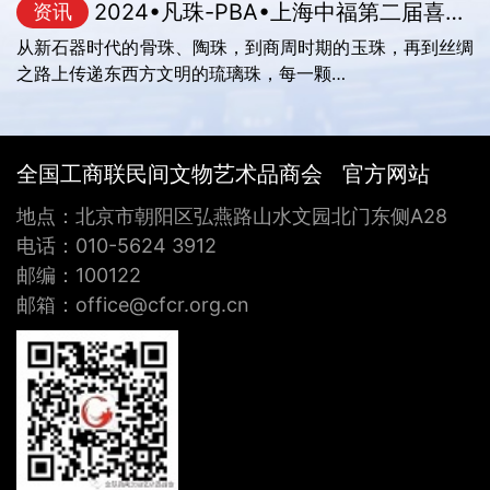
2024•凡珠-PBA•上海中福第二届喜马拉雅古珠文…
资讯
从新石器时代的骨珠、陶珠，到商周时期的玉珠，再到丝绸
之路上传递东西方文明的琉璃珠，每一颗…
全国工商联民间文物艺术品商会 官方网站
地点：北京市朝阳区弘燕路山水文园北门东侧A28
电话：010-5624 3912
邮编：100122
邮箱：office@cfcr.org.cn