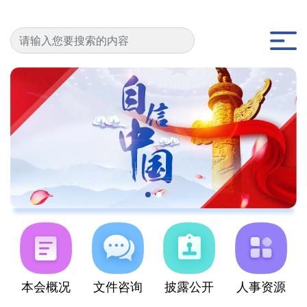
首
页
新
闻
列
表
新
闻
本会概况
文件咨询
披露公开
人事资源